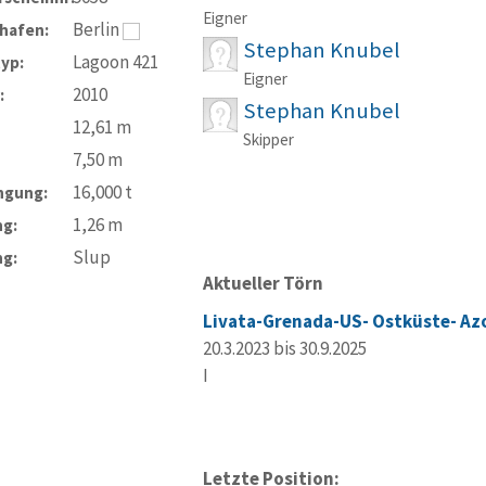
Eigner
Berlin
hafen:
Stephan Knubel
Lagoon 421
typ:
Eigner
2010
:
Stephan Knubel
12,61
m
Skipper
7,50
m
16,000
t
ngung:
1,26
m
ng:
Slup
ng:
Aktueller Törn
Livata-Grenada-US- Ostküste- Az
20.3.2023 bis 30.9.2025
I
Letzte Position: