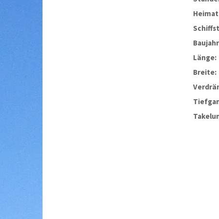
Heimat
Schiffs
Baujahr
Länge:
Breite:
Verdrä
Tiefga
Takelu