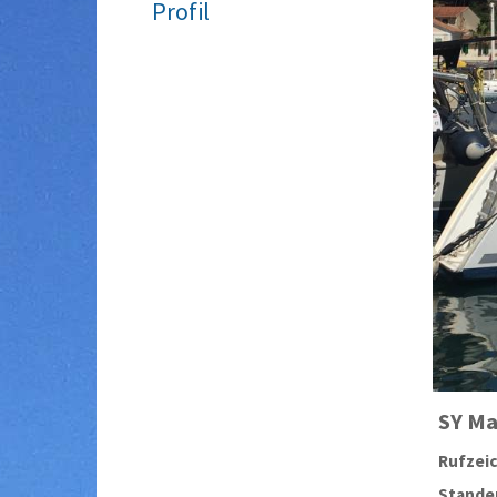
Profil
SY
Ma
Rufzei
Stander