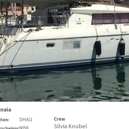
naia
Crew
DHAI2
chen:
Silvia Knubel
9058
scheinnr: