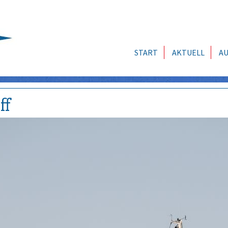
START
AKTUELL
AU
ff