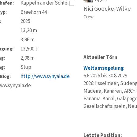
Kappeln an der Schlei
hafen:
Nici Goecke-Wilke
Breehorn 44
typ:
Crew
2025
:
13,20
m
3,96
m
13,500
t
ngung:
Aktueller Törn
2,08
m
ng:
Slup
ng:
Weltumsegelung
6.6.2026 bis 30.8.2029
http://www.synyala.de
-Blog:
2026: Ijsselmeer, Südeng
www.synyala.de
Madeira, Kanaren, ARC+ 2
Panama-Kanal, Galapago
Gesellschaftsinseln, Ne
Letzte Position: