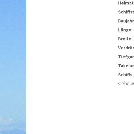
Heimat
Schiffs
Baujahr
Länge:
Breite:
Verdrä
Tiefga
Takelu
Schiffs
siehe 