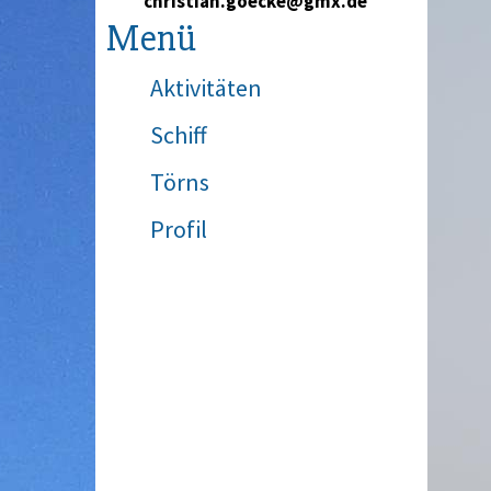
christian.goecke@gmx.de
Menü
Aktivitäten
Schiff
Törns
Profil