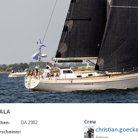
ALA
Crew
DA 2982
chen:
christian.goec
scheinnr:
Eigner