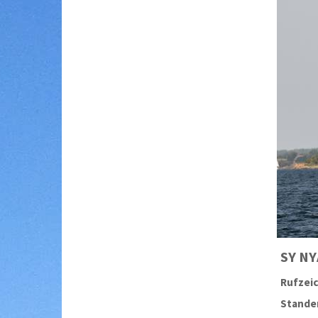
SY
NY
Rufzei
Stander