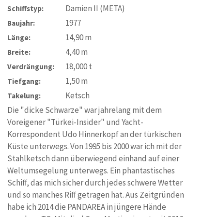
Damien II (META)
Schiffstyp:
1977
Baujahr:
14,90
m
Länge:
4,40
m
Breite:
18,000
t
Verdrängung:
1,50
m
Tiefgang:
Ketsch
Takelung:
Die "dicke Schwarze" war jahrelang mit dem
Voreigener "Türkei-Insider" und Yacht-
Korrespondent Udo Hinnerkopf an der türkischen
Küste unterwegs. Von 1995 bis 2000 war ich mit der
Stahlketsch dann überwiegend einhand auf einer
Weltumsegelung unterwegs. Ein phantastisches
Schiff, das mich sicher durch jedes schwere Wetter
und so manches Riff getragen hat. Aus Zeitgründen
habe ich 2014 die PANDAREA in jüngere Hände