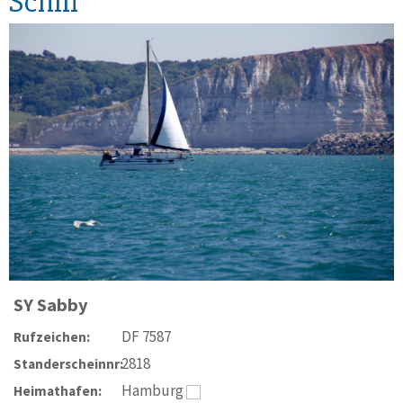
Schiff
SY
Sabby
DF 7587
Rufzeichen:
2818
Standerscheinnr:
Hamburg
Heimathafen: