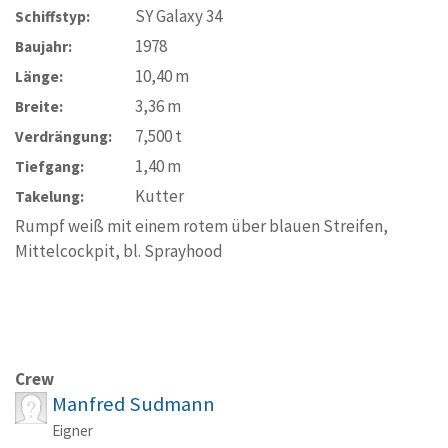
SY Galaxy 34
Schiffstyp:
1978
Baujahr:
10,40
m
Länge:
3,36
m
Breite:
7,500
t
Verdrängung:
1,40
m
Tiefgang:
Kutter
Takelung:
Rumpf weiß mit einem rotem über blauen Streifen,
Mittelcockpit, bl. Sprayhood
Crew
Manfred Sudmann
Eigner