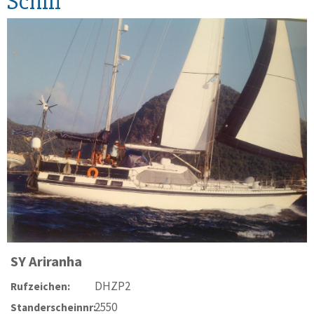
Schiff
SY
Ariranha
DHZP2
Rufzeichen:
2550
Standerscheinnr: