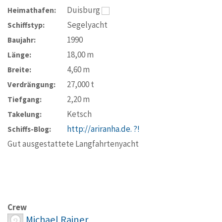
Duisburg
Heimathafen:
Segelyacht
Schiffstyp:
1990
Baujahr:
18,00
m
Länge:
4,60
m
Breite:
27,000
t
Verdrängung:
2,20
m
Tiefgang:
Ketsch
Takelung:
http://ariranha.de. ?!
Schiffs-Blog:
Gut ausgestattete Langfahrtenyacht
Crew
Michael Rainer