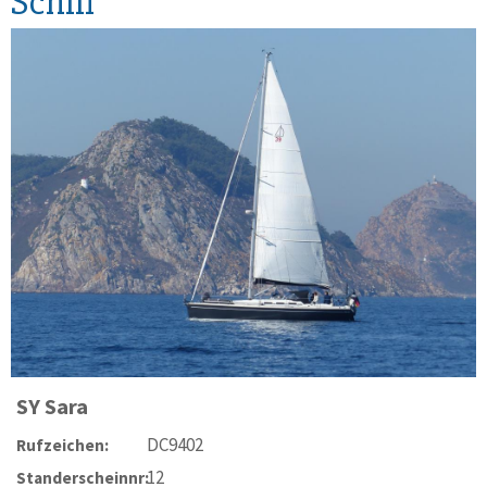
Schiff
SY
Sara
DC9402
Rufzeichen:
12
Standerscheinnr: