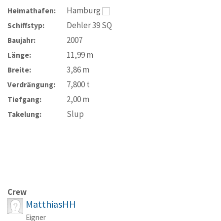
Hamburg
Heimathafen:
Dehler 39 SQ
Schiffstyp:
2007
Baujahr:
11,99
m
Länge:
3,86
m
Breite:
7,800
t
Verdrängung:
2,00
m
Tiefgang:
Slup
Takelung:
Crew
MatthiasHH
Eigner