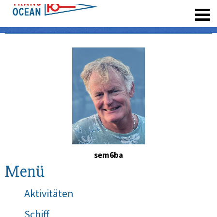
registrieren
sem6ba
Menü
Aktivitäten
Schiff