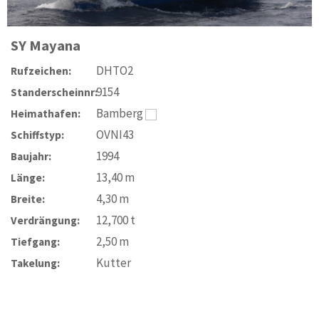
SY
Mayana
DHTO2
Rufzeichen:
9154
Standerscheinnr:
Bamberg
Heimathafen:
OVNI43
Schiffstyp:
1994
Baujahr:
13,40
m
Länge:
4,30
m
Breite:
12,700
t
Verdrängung:
2,50
m
Tiefgang:
Kutter
Takelung: