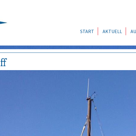
START
AKTUELL
AU
ff