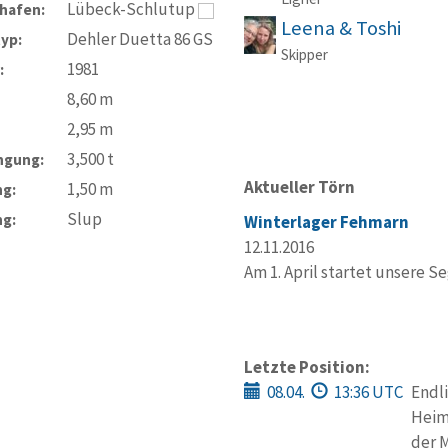
Lübeck-Schlutup
hafen:
Leena & Toshi
Dehler Duetta 86 GS
typ:
Skipper
1981
:
8,60
m
2,95
m
3,500
t
ngung:
Aktueller Törn
1,50
m
ng:
Slup
ng:
Winterlager Fehmarn
12.11.2016
Am 1. April startet unsere Se
Letzte Position:
08.04.
13:36 UTC
Endli
Heim
der 