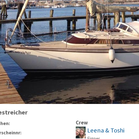
estreicher
Crew
chen:
Leena & Toshi
scheinnr:
Eigner