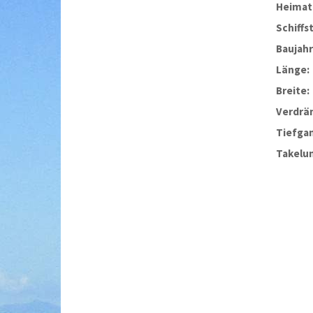
Heimat
Schiffs
Baujahr
Länge:
Breite:
Verdrä
Tiefga
Takelu