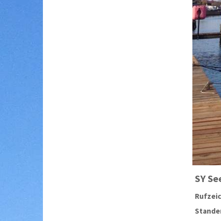
SY
Se
Rufzei
Stander