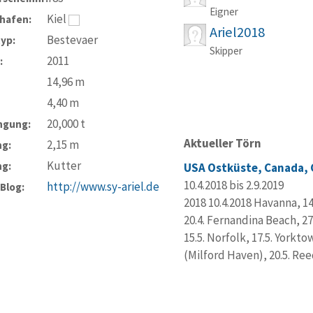
Eigner
Kiel
hafen:
Ariel2018
Bestevaer
typ:
Skipper
2011
:
14,96
m
4,40
m
20,000
t
ngung:
Aktueller Törn
2,15
m
ng:
Kutter
ng:
USA Ostküste, Canada,
10.4.2018 bis 2.9.2019
http://www.sy-ariel.de
-Blog:
2018 10.4.2018 Havanna, 14
20.4. Fernandina Beach, 27
15.5. Norfolk, 17.5. Yorkto
(Milford Haven), 20.5. Ree