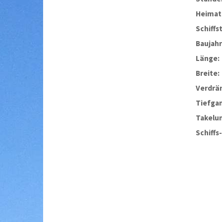
Heimat
Schiffs
Baujahr
Länge:
Breite:
Verdrä
Tiefga
Takelu
Schiffs