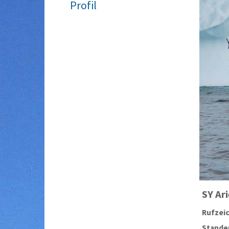
Profil
SY
Ari
Rufzei
Stander