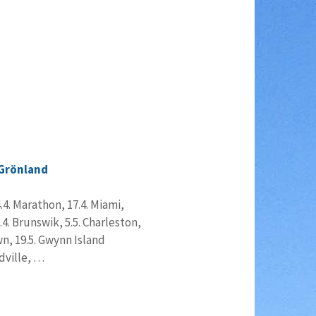
 Grönland
.4. Marathon, 17.4. Miami,
.4. Brunswik, 5.5. Charleston,
wn, 19.5. Gwynn Island
dville, …