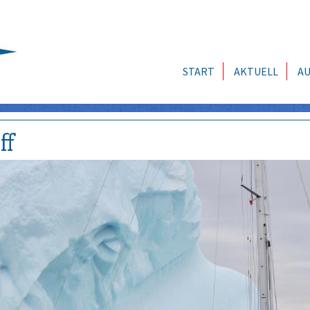
START
AKTUELL
AU
ff