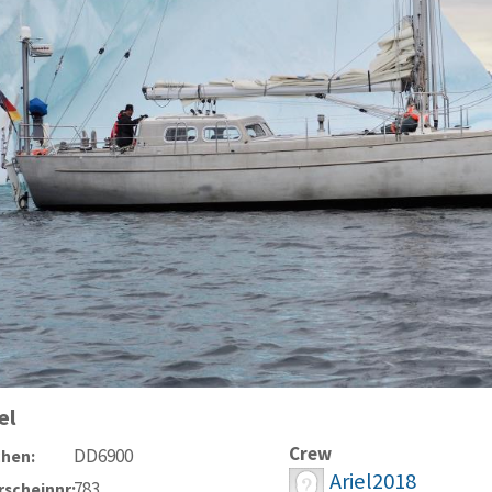
el
Crew
DD6900
chen:
Ariel2018
783
scheinnr: