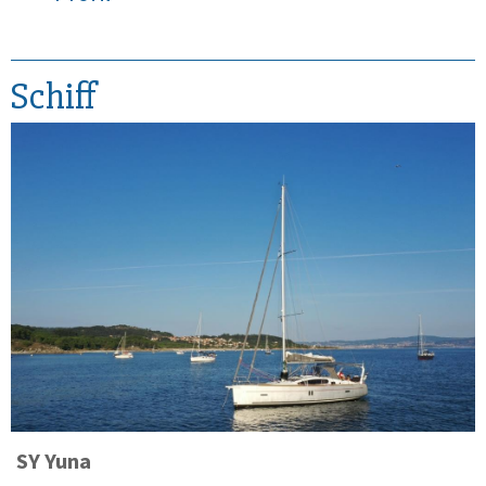
Schiff
SY
Yuna