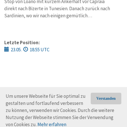
Stop von Loano mit kurzem Ankerhalt vor Capraia
direkt nach Bizerte in Tunesien. Danach zurück nach
Sardinien, wo wir nach einigen gemütlich…
Letzte Position:
23.05.
18:55 UTC
Um unsere Webseite für Sie optimal zu
Verstanden
gestalten und fortlaufend verbessern
© Trans-Ocean e.V. 2010-2026
Impressum
Kontakt
zu können, verwenden wir Cookies. Durch die weitere
Nutzungsbedingungen
Rechtliche Hinweise
Nutzung der Webseite stimmen Sie der Verwendung
von Cookies zu.
Mehr erfahren