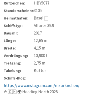
HBY5077
Rufzeichen:
3105
Standerscheinnr:
Basel
Heimathafen:
Allures 39.9
Schiffstyp:
2017
Baujahr:
12,65
m
Länge:
4,15
m
Breite:
10,900
t
Verdrängung:
2,75
m
Tiefgang:
Kutter
Takelung:
Schiffs-Blog:
https://www.instagram.com/mzurkirchen/
⛵️ 🇨🇭 🌍 Heading North 2028.