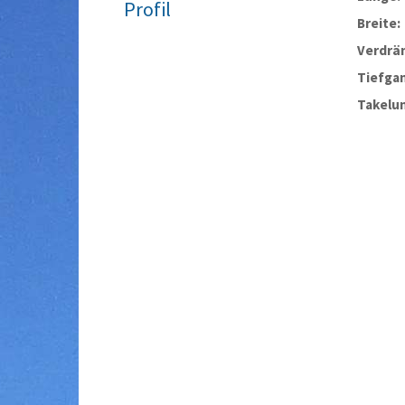
Profil
Breite:
Verdrä
Tiefga
Takelu