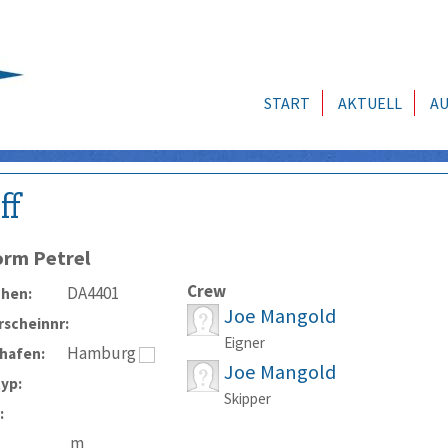
START
AKTUELL
AU
ff
orm Petrel
Crew
DA4401
chen:
Joe Mangold
scheinnr:
Eigner
Hamburg
hafen:
Joe Mangold
typ:
Skipper
:
m