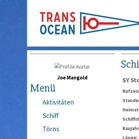
Schi
Joe Mangold
SY
St
Menü
Rufzei
Stander
Aktivitäten
Heimat
Schiff
Schiffs
Törns
Baujahr
Länge: