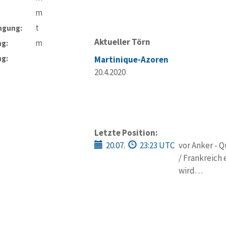
m
t
ngung:
Aktueller Törn
m
ng:
ng:
Martinique-Azoren
20.4.2020
Letzte Position:
20.07.
23:23 UTC
vor Anker - 
/ Frankreich 
wird…