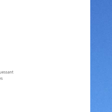
Quessant
es