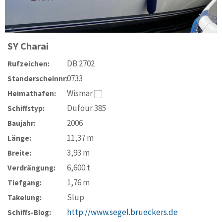
SY
Charai
DB 2702
Rufzeichen:
0733
Standerscheinnr:
Wismar
Heimathafen:
Dufour 385
Schiffstyp:
2006
Baujahr:
11,37
m
Länge:
3,93
m
Breite:
6,600
t
Verdrängung:
1,76
m
Tiefgang:
Slup
Takelung:
http://www.segel.brueckers.de
Schiffs-Blog: