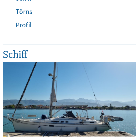
Törns
Profil
Schiff