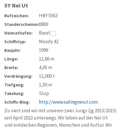
SY
Nei Ut
HBY 5563
Rufzeichen:
0889
Standerscheinnr:
Basel
Heimathafen:
Moody 42
Schiffstyp:
1999
Baujahr:
12,86
m
Länge:
4,05
m
Breite:
12,000
t
Verdrängung:
1,50
m
Tiefgang:
Slup
Takelung:
http://www.sailingneiut.com
Schiffs-Blog:
Zu viert sind wir mit unseren zwei Jungs (jg 2013/2015)
seit April 2022 unterwegs. Wir leben auf der Nei Ut
und entdecken Regionen, Menschen und Kultur. Wir