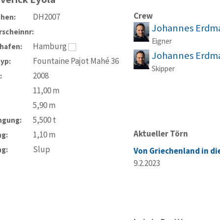
Crew
DH2007
chen:
Johannes Erdm
scheinnr:
Eigner
Hamburg
hafen:
Johannes Erdm
Fountaine Pajot Mahé 36
typ:
Skipper
2008
:
11,00
m
5,90
m
5,500
t
ngung:
Aktueller Törn
1,10
m
ng:
Slup
ng:
Von Griechenland in di
9.2.2023