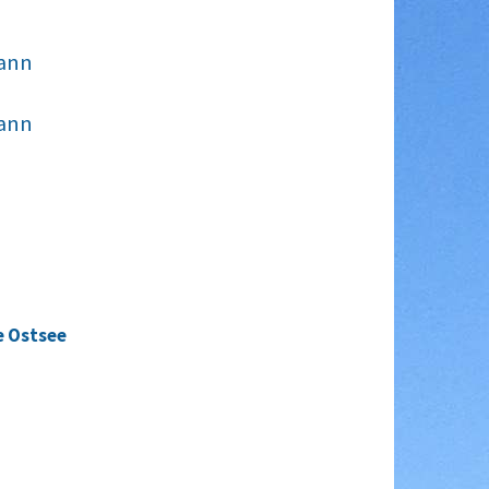
ann
ann
e Ostsee