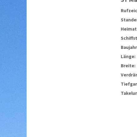
Rufzei
Stander
Heimat
Schiffs
Baujahr
Länge:
Breite:
Verdrä
Tiefga
Takelu