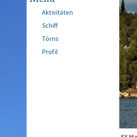
Aktivitäten
Schiff
Törns
Profil
SY
Ma