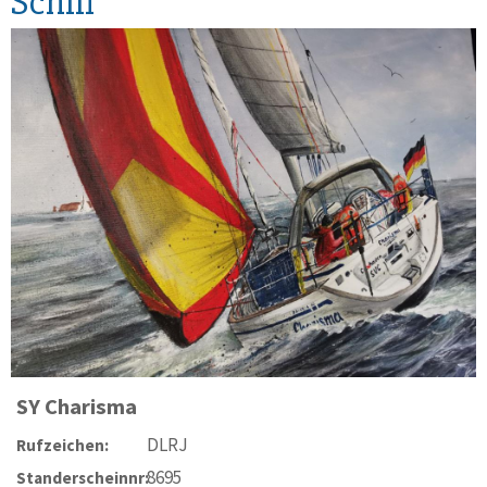
Schiff
SY
Charisma
DLRJ
Rufzeichen:
8695
Standerscheinnr: