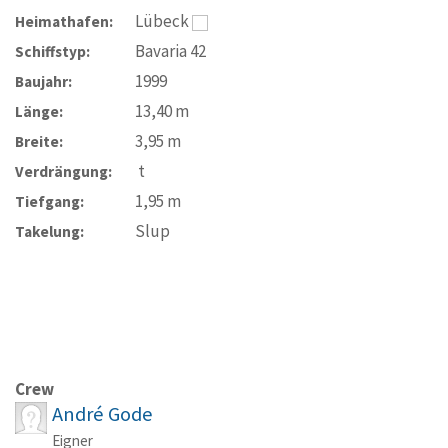
Lübeck
Heimathafen:
Bavaria 42
Schiffstyp:
1999
Baujahr:
13,40
m
Länge:
3,95
m
Breite:
t
Verdrängung:
1,95
m
Tiefgang:
Slup
Takelung:
Crew
André Gode
Eigner