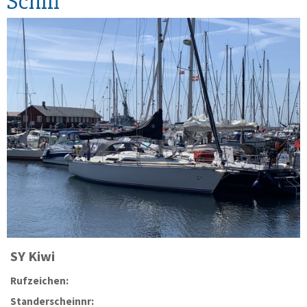
Schiff
SY
Kiwi
Rufzeichen:
Standerscheinnr: