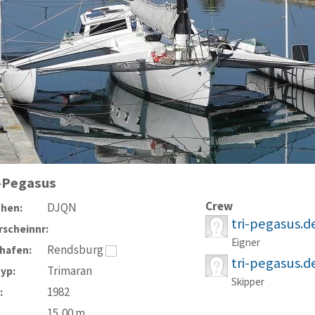
i-Pegasus
Crew
DJQN
chen:
tri-pegasus.d
scheinnr:
Eigner
Rendsburg
hafen:
tri-pegasus.d
Trimaran
typ:
Skipper
1982
:
15,00
m