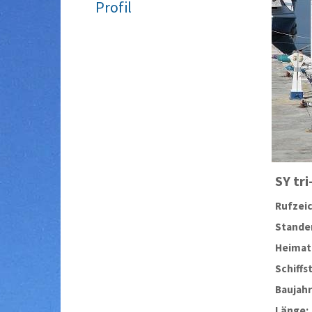
Profil
SY
tr
Rufzei
Stander
Heimat
Schiffs
Baujahr
Länge: