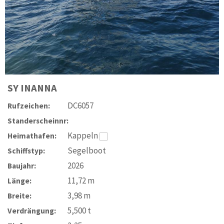
SY
INANNA
DC6057
Rufzeichen:
Standerscheinnr:
Kappeln
Heimathafen:
Segelboot
Schiffstyp:
2026
Baujahr:
11,72
m
Länge:
3,98
m
Breite:
5,500
t
Verdrängung: