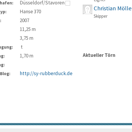
Düsseldorf/Stavoren
hafen:
Christian Möll
Hanse 370
typ:
Skipper
2007
:
11,25
m
3,75
m
t
ngung:
Aktueller Törn
1,70
m
ng:
ng:
http://sy-rubberduck.de
-Blog: