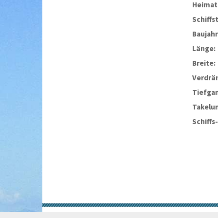
Heimat
Schiffs
Baujahr
Länge:
Breite:
Verdrä
Tiefga
Takelu
Schiffs