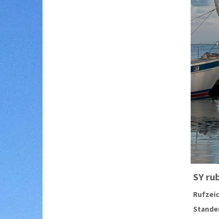
SY
ru
Rufzei
Stander