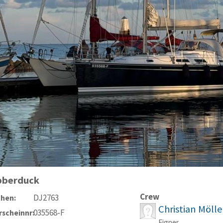
bberduck
Crew
DJ2763
chen:
Christian Möll
035568-F
scheinnr:
Eigner