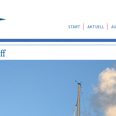
START
AKTUELL
AU
ff