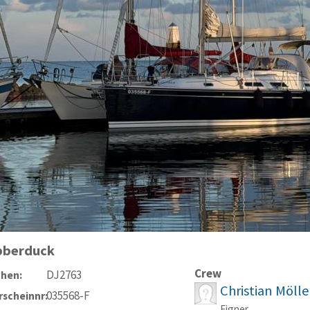
bberduck
Crew
DJ2763
chen:
Christian Möll
035568-F
scheinnr:
Eigner