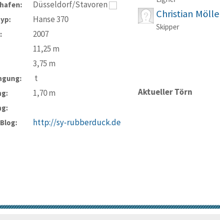
Düsseldorf/Stavoren
hafen:
Christian Möll
Hanse 370
typ:
Skipper
2007
:
11,25
m
3,75
m
t
ngung:
Aktueller Törn
1,70
m
ng:
ng:
http://sy-rubberduck.de
-Blog: