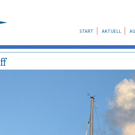
START
AKTUELL
AU
ff