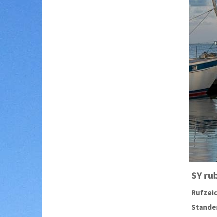
SY
ru
Rufzei
Stander