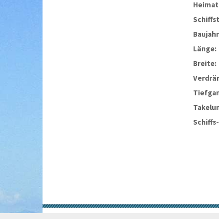
Heimat
Schiffs
Baujahr
Länge:
Breite:
Verdrä
Tiefga
Takelu
Schiffs