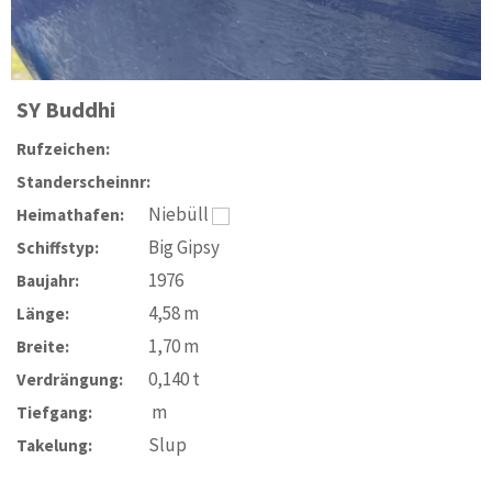
SY
Buddhi
Rufzeichen:
Standerscheinnr:
Niebüll
Heimathafen:
Big Gipsy
Schiffstyp:
1976
Baujahr:
4,58
m
Länge:
1,70
m
Breite:
0,140
t
Verdrängung:
m
Tiefgang:
Slup
Takelung: