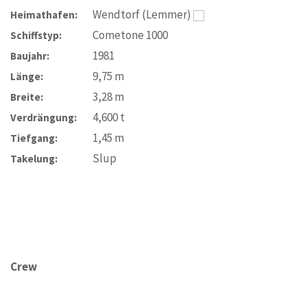
Wendtorf (Lemmer)
Heimathafen:
Cometone 1000
Schiffstyp:
1981
Baujahr:
9,75
m
Länge:
3,28
m
Breite:
4,600
t
Verdrängung:
1,45
m
Tiefgang:
Slup
Takelung:
Crew