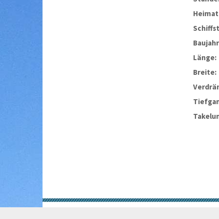
Heimat
Schiffs
Baujahr
Länge:
Breite:
Verdrä
Tiefga
Takelu