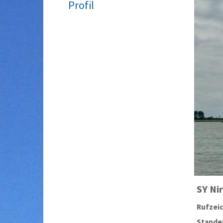
Profil
SY
Nir
Rufzei
Stander