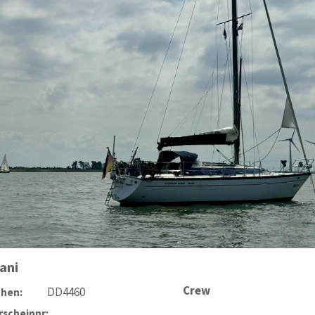
ani
Crew
DD4460
chen:
scheinnr: