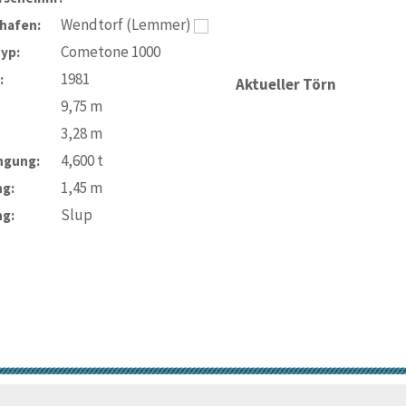
Wendtorf (Lemmer)
hafen:
Cometone 1000
typ:
1981
:
Aktueller Törn
9,75
m
3,28
m
4,600
t
ngung:
1,45
m
ng:
Slup
ng:
© Trans-Ocean e.V. 2010-2026
Impressum
Kontakt
Nutzungsbedin