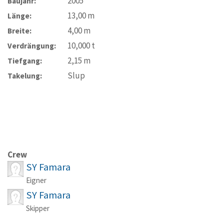
2005
Baujahr:
13,00
m
Länge:
4,00
m
Breite:
10,000
t
Verdrängung:
2,15
m
Tiefgang:
Slup
Takelung:
Crew
SY Famara
Eigner
SY Famara
Skipper