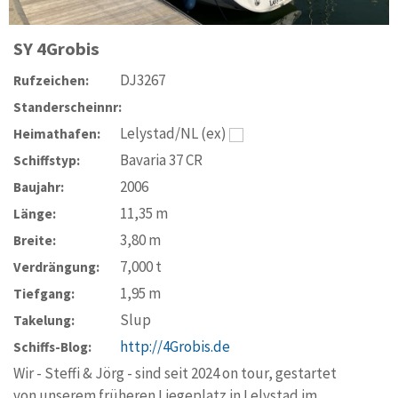
SY
4Grobis
DJ3267
Rufzeichen:
Standerscheinnr:
Lelystad/NL (ex)
Heimathafen:
Bavaria 37 CR
Schiffstyp:
2006
Baujahr:
11,35
m
Länge:
3,80
m
Breite:
7,000
t
Verdrängung:
1,95
m
Tiefgang:
Slup
Takelung:
http://4Grobis.de
Schiffs-Blog:
Wir - Steffi & Jörg - sind seit 2024 on tour, gestartet
von unserem früheren Liegeplatz in Lelystad im