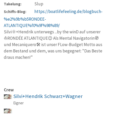
Slup
Takelung:
https://boatlifefeeling.de/blogbuch-
Schiffs-Blog:
%e2%9b%b5RONDEE-
ATLANTIQUE%f0%9f%98%89/
Silvi🌞+Hendrik unterwegs ...by the winD auf unserer
⛵RONDÉE ATLANTIQUE😉 Als Mental Navigatorin🧭
und Mecaniquero🛠 ist unser FLow-Budget Motto aus
dem Bestand und dem, was uns begegnet: "Das Beste
draus machen!"
Crew
Silvi+Hendrik Schwarz+Wagner
Eigner