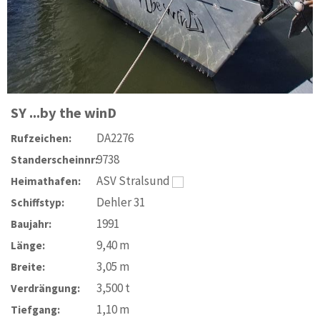
SY
...by the winD
DA2276
Rufzeichen:
9738
Standerscheinnr:
ASV Stralsund
Heimathafen:
Dehler 31
Schiffstyp:
1991
Baujahr:
9,40
m
Länge:
3,05
m
Breite:
3,500
t
Verdrängung:
1,10
m
Tiefgang: