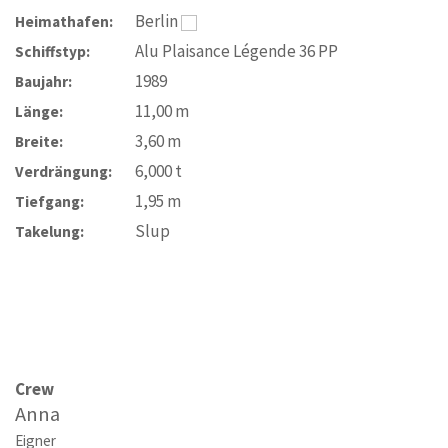
Berlin
Heimathafen:
Alu Plaisance Légende 36 PP
Schiffstyp:
1989
Baujahr:
11,00
m
Länge:
3,60
m
Breite:
6,000
t
Verdrängung:
1,95
m
Tiefgang:
Slup
Takelung:
Crew
Anna
Eigner