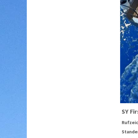
SY
Fi
Rufzei
Stander