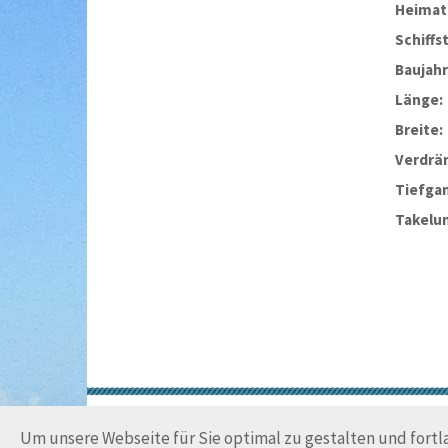
Heimat
Schiffs
Baujahr
Länge:
Breite:
Verdrä
Tiefga
Takelu
Um unsere Webseite für Sie optimal zu gestalten und fort