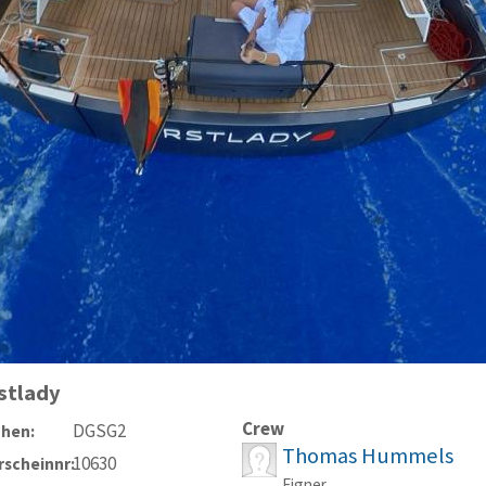
rstlady
Crew
DGSG2
chen:
Thomas Hummels
10630
scheinnr:
Eigner