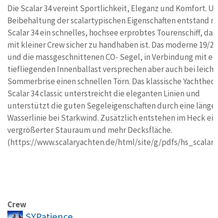
Die Scalar 34 vereint Sportlichkeit, Eleganz und Komfort. U
Beibehaltung der scalartypischen Eigenschaften entstand m
Scalar 34 ein schnelles, hochsee erprobtes Tourenschiff, das
mit kleiner Crew sicher zu handhaben ist. Das moderne 19/20
und die massgeschnittenen CO- Segel, in Verbindung mit e
tiefliegenden Innenballast versprechen aber auch bei leicht
Sommerbrise einen schnellen Törn. Das klassische Yachthec
Scalar 34 classic unterstreicht die eleganten Linien und
unterstützt die guten Segeleigenschaften durch eine länge
Wasserlinie bei Starkwind. Zusätzlich entstehen im Heck ein
vergrößerter Stauraum und mehr Decksfläche.
(https://www.scalaryachten.de/html/site/g/pdfs/hs_scalar3
Crew
SYPatience