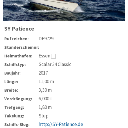
SY
Patience
DF9729
Rufzeichen:
Standerscheinnr:
Essen
Heimathafen:
Scalar 34 Classic
Schiffstyp:
2017
Baujahr:
11,00
m
Länge:
3,30
m
Breite:
6,000
t
Verdrängung:
1,80
m
Tiefgang:
Slup
Takelung:
http://SY-Patience.de
Schiffs-Blog: