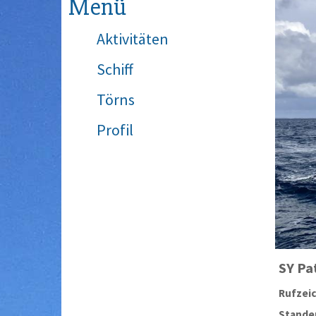
Menü
Aktivitäten
Schiff
Törns
Profil
SY
Pa
Rufzei
Stander