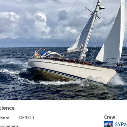
tience
Crew
DF9729
chen:
SYPa
scheinnr: