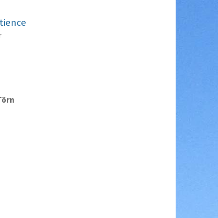
tience
r
Törn