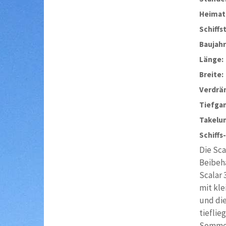
Heimat
Schiffs
Baujahr
Länge:
Breite:
Verdrä
Tiefga
Takelu
Schiffs
Die Sca
Beibeha
Scalar 
mit kle
und die
tieflie
Sommerb