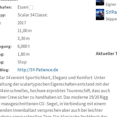
Eigner
Essen
hafen:
SYPa
Scalar 34 Classic
typ:
Skippe
2017
:
11,00
m
3,30
m
6,000
t
ngung:
Aktueller 
1,80
m
ng:
Slup
ng:
http://SY-Patience.de
-Blog:
lar 34 vereint Sportlichkeit, Eleganz und Komfort. Unter
ltung der scalartypischen Eigenschaften entstand mit der
34 ein schnelles, hochsee erprobtes Tourenschiff, dass auch
iner Crew sicher zu handhaben ist. Das moderne 19/20 Rigg
 massgeschnittenen CO- Segel, in Verbindung mit einem
genden Innenballast versprechen aber auch bei leichter
rise einen schnellen Törn. Das klassische Yachtheck der