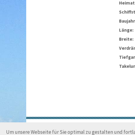
Heimat
Schiffs
Baujahr
Länge:
Breite:
Verdrä
Tiefga
Takelu
Um unsere Webseite für Sie optimal zu gestalten und fort