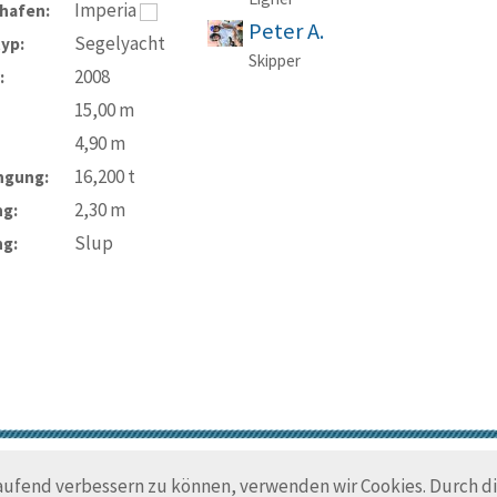
Imperia
hafen:
Peter A.
Segelyacht
typ:
Skipper
2008
:
15,00
m
4,90
m
16,200
t
ngung:
2,30
m
ng:
Slup
ng:
© Trans-Ocean e.V. 2010-2026
Impressum
Kontakt
Nutzungsbedin
laufend verbessern zu können, verwenden wir Cookies. Durch 