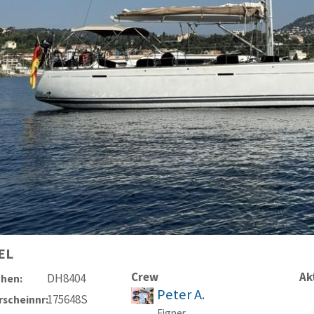
EL
Crew
Ak
DH8404
chen:
Peter A.
175648S
scheinnr:
Eigner