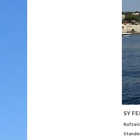
SY
FE
Rufzei
Stander