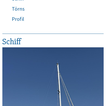
Törns
Profil
Schiff