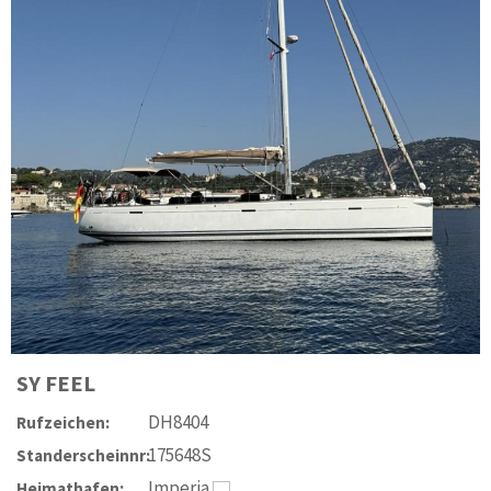
SY
FEEL
DH8404
Rufzeichen:
175648S
Standerscheinnr:
Imperia
Heimathafen: