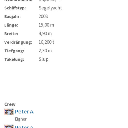
Segelyacht
Schiffstyp:
2008
Baujahr:
15,00
m
Länge:
4,90
m
Breite:
16,200
t
Verdrängung:
2,30
m
Tiefgang:
Slup
Takelung:
Crew
Peter A.
Eigner
Peter A.