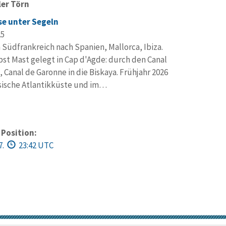
ler Törn
e unter Segeln
25
n Südfrankreich nach Spanien, Mallorca, Ibiza.
st Mast gelegt in Cap d'Agde: durch den Canal
, Canal de Garonne in die Biskaya. Frühjahr 2026
sische Atlantikküste und im…
 Position:
7.
23:42 UTC