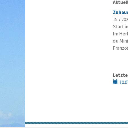
Aktuel
Zuhaus
15.7.20
Start i
Im Herb
du Mini
Franzö
Letzte
10.0