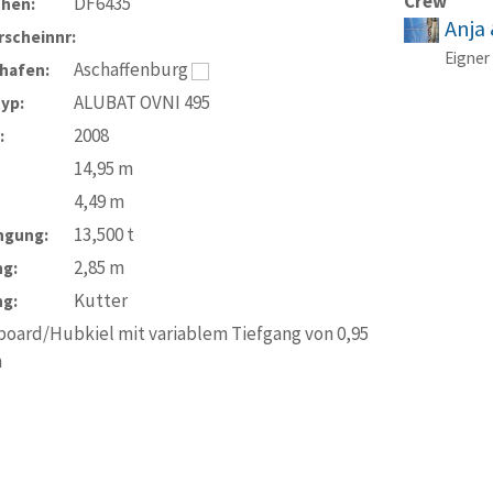
Crew
DF6435
chen:
Anja 
scheinnr:
Eigner
Aschaffenburg
hafen:
ALUBAT OVNI 495
typ:
2008
:
14,95
m
4,49
m
13,500
t
ngung:
2,85
m
ng:
Kutter
ng:
oard/Hubkiel mit variablem Tiefgang von 0,95
m