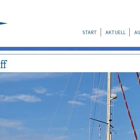
START
AKTUELL
AU
ff