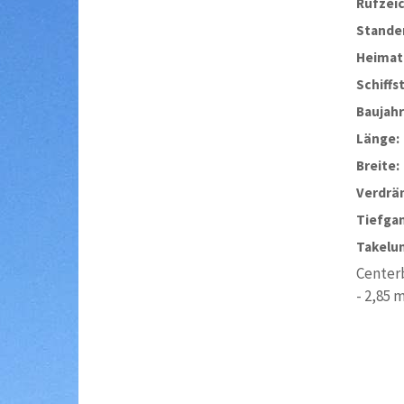
Rufzei
Stander
Heimat
Schiffs
Baujahr
Länge:
Breite:
Verdrä
Tiefga
Takelu
Centerb
- 2,85 