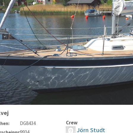
lvej
Crew
DG8434
chen:
Jörn Studt
9934
scheinnr: