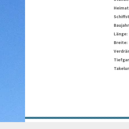
Heimat
Schiffs
Baujahr
Länge:
Breite:
Verdrä
Tiefga
Takelu