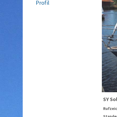
Profil
SY
So
Rufzei
Stander