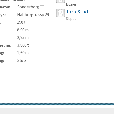
Eigner
Sonderborg
hafen:
Jörn Studt
Hallberg-rassy 29
typ:
Skipper
1987
:
8,90
m
2,83
m
3,800
t
ngung:
1,60
m
ng:
Slup
ng:
© Trans-Ocean e.V. 2010-2026
Impressum
Kontakt
Nutzungsbedin