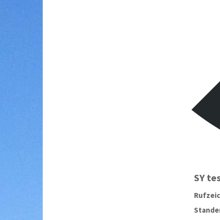
SY
te
Rufzei
Stander