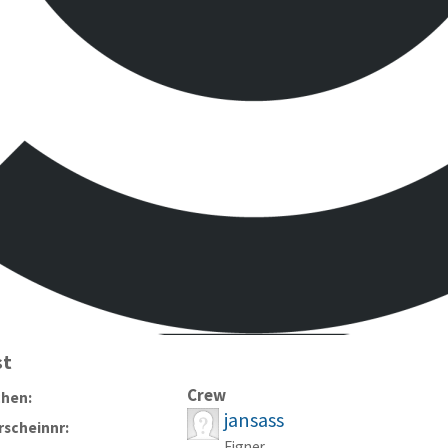
st
Crew
chen:
jansass
scheinnr:
Eigner