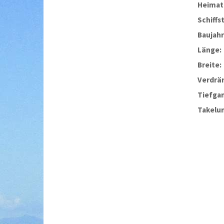
Heimat
Schiffs
Baujahr
Länge:
Breite:
Verdrä
Tiefga
Takelu