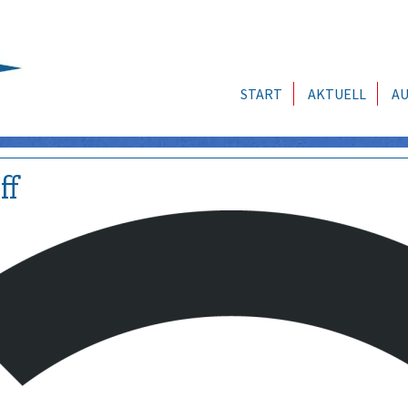
START
AKTUELL
AU
ff