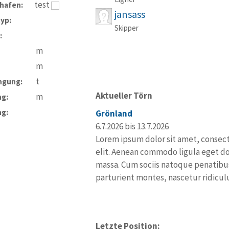
test
hafen:
jansass
typ:
Skipper
:
m
m
t
ngung:
Aktueller Törn
m
ng:
ng:
Grönland
6.7.2026 bis 13.7.2026
Lorem ipsum dolor sit amet, consect
elit. Aenean commodo ligula eget do
massa. Cum sociis natoque penatibus
parturient montes, nascetur ridicu
Letzte Position: