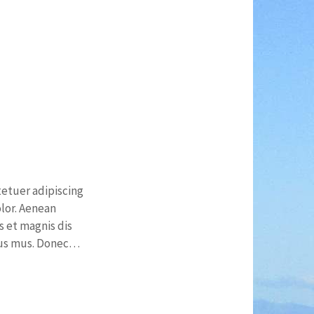
etuer adipiscing
lor. Aenean
 et magnis dis
lus mus. Donec…