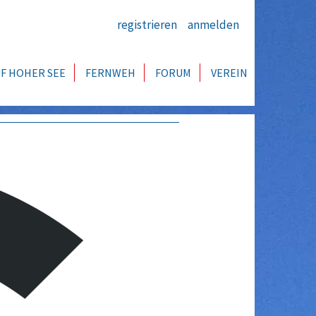
registrieren
anmelden
F HOHER SEE
FERNWEH
FORUM
VEREIN