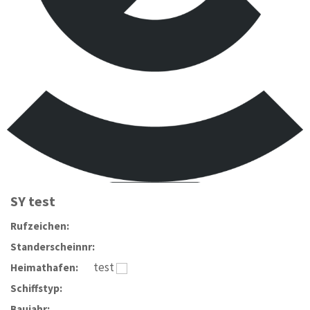
SY
test
Rufzeichen:
Standerscheinnr:
test
Heimathafen:
Schiffstyp:
Baujahr: