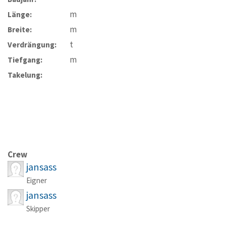
m
Länge:
m
Breite:
t
Verdrängung:
m
Tiefgang:
Takelung:
Crew
jansass
Eigner
jansass
Skipper