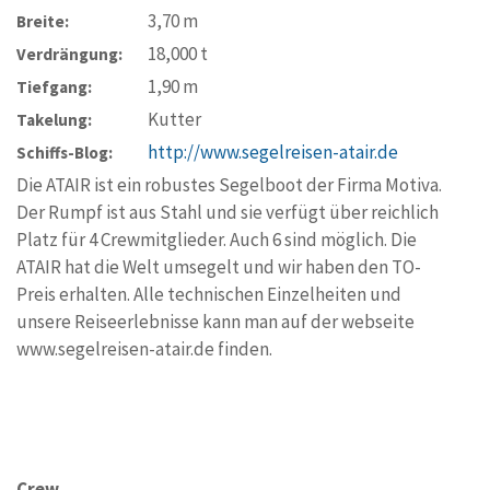
3,70
m
Breite:
18,000
t
Verdrängung:
1,90
m
Tiefgang:
Kutter
Takelung:
http://www.segelreisen-atair.de
Schiffs-Blog:
Die ATAIR ist ein robustes Segelboot der Firma Motiva.
Der Rumpf ist aus Stahl und sie verfügt über reichlich
Platz für 4 Crewmitglieder. Auch 6 sind möglich. Die
ATAIR hat die Welt umsegelt und wir haben den TO-
Preis erhalten. Alle technischen Einzelheiten und
unsere Reiseerlebnisse kann man auf der webseite
www.segelreisen-atair.de finden.
Crew