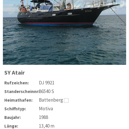
SY
Atair
DJ 9921
Rufzeichen:
86540 S
Standerscheinnr:
Battenberg
Heimathafen:
Motiva
Schiffstyp:
1988
Baujahr:
13,40
m
Länge: