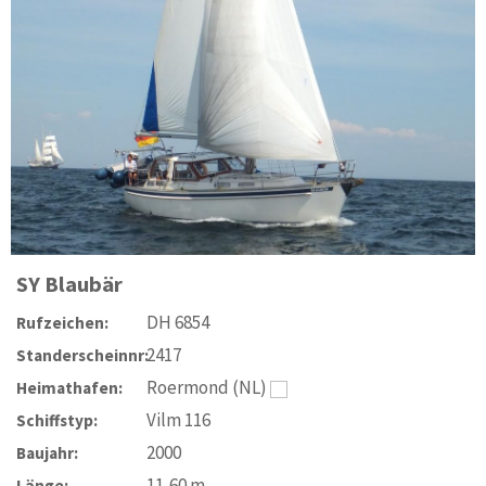
SY
Blaubär
DH 6854
Rufzeichen:
2417
Standerscheinnr:
Roermond (NL)
Heimathafen:
Vilm 116
Schiffstyp:
2000
Baujahr:
11,60
m
Länge: