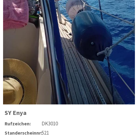
SY
Enya
DK3010
Rufzeichen:
521
Standerscheinnr: