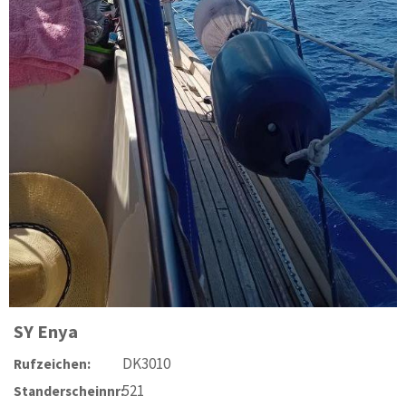
SY
Enya
DK3010
Rufzeichen:
521
Standerscheinnr: