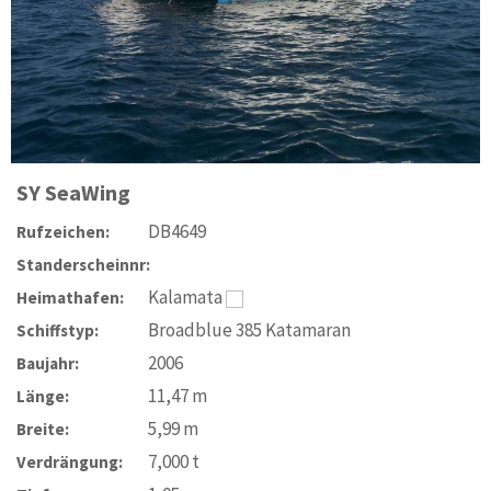
SY
SeaWing
DB4649
Rufzeichen:
Standerscheinnr:
Kalamata
Heimathafen:
Broadblue 385 Katamaran
Schiffstyp:
2006
Baujahr:
11,47
m
Länge:
5,99
m
Breite:
7,000
t
Verdrängung: