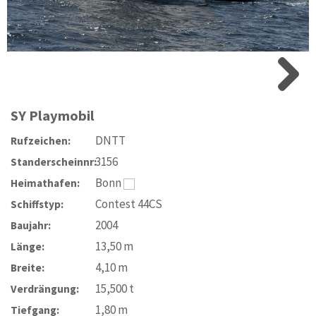
SY
Playmobil
DNTT
Rufzeichen:
3156
Standerscheinnr:
Bonn
Heimathafen:
Contest 44CS
Schiffstyp:
2004
Baujahr:
13,50
m
Länge:
4,10
m
Breite:
15,500
t
Verdrängung:
1,80
m
Tiefgang: