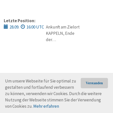
Letzte Position:
28.09.
16:00 UTC
Ankunft am Zielort
KAPPELN, Ende
der…
Um unsere Webseite für Sie optimal zu
Verstanden
gestalten und fortlaufend verbessern
© Trans-Ocean e.V. 2010-2026
Impressum
Kontakt
zu können, verwenden wir Cookies. Durch die weitere
Nutzungsbedingungen
Rechtliche Hinweise
Nutzung der Webseite stimmen Sie der Verwendung
von Cookies zu.
Mehr erfahren