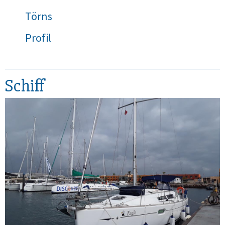
Törns
Profil
Schiff