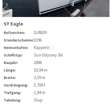
SY
Eagle
DJ8829
Rufzeichen:
3196
Standerscheinnr:
Kappeln
Heimathafen:
Sun Odyssey 36i
Schiffstyp:
2008
Baujahr:
10,94
m
Länge:
3,59
m
Breite:
5,700
t
Verdrängung:
1,94
m
Tiefgang:
Slup
Takelung: