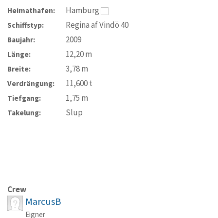
Hamburg
Heimathafen:
Regina af Vindö 40
Schiffstyp:
2009
Baujahr:
12,20
m
Länge:
3,78
m
Breite:
11,600
t
Verdrängung:
1,75
m
Tiefgang:
Slup
Takelung:
Crew
MarcusB
Eigner