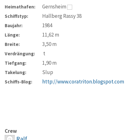
Gernsheim
Heimathafen:
Hallberg Rassy 38
Schiffstyp:
1984
Baujahr:
11,62
m
Länge:
3,50
m
Breite:
t
Verdrängung:
1,90
m
Tiefgang:
Slup
Takelung:
http://www.coratriton.blogspot.com
Schiffs-Blog:
Crew
Ralf