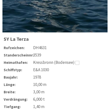
SY
La Terza
DH4631
Rufzeichen:
3539
Standerscheinnr:
Kressbronn (Bodensee)
Heimathafen:
E&A 1030
Schiffstyp:
1978
Baujahr:
10,00
m
Länge:
3,00
m
Breite:
6,000
t
Verdrängung:
1,40
m
Tiefgang: