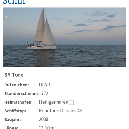
Schiff
SY
Tore
DIWR
Rufzeichen:
1772
Standerscheinnr:
Heiligenhafen
Heimathafen:
Benetaue Oceanis 43
Schiffstyp:
2008
Baujahr:
13,10
m
Länge: