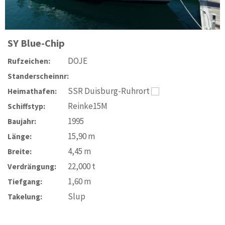
SY
Blue-Chip
DOJE
Rufzeichen:
Standerscheinnr:
SSR Duisburg-Ruhrort
Heimathafen:
Reinke15M
Schiffstyp:
1995
Baujahr:
15,90
m
Länge:
4,45
m
Breite:
22,000
t
Verdrängung:
1,60
m
Tiefgang:
Slup
Takelung: