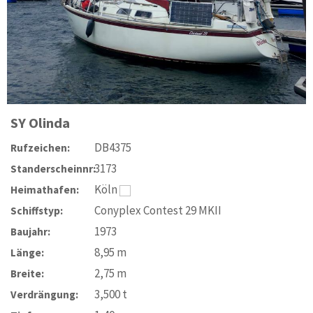
SY
Olinda
DB4375
Rufzeichen:
3173
Standerscheinnr:
Köln
Heimathafen:
Conyplex Contest 29 MKII
Schiffstyp:
1973
Baujahr:
8,95
m
Länge:
2,75
m
Breite:
3,500
t
Verdrängung: