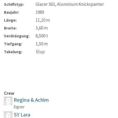
Glacer 363, Aluminium Knickspanter
Schiffstyp:
1989
Baujahr:
11,10
m
Länge:
3,60
m
Breite:
8,500
t
Verdrängung:
1,50
m
Tiefgang:
Slup
Takelung:
Crew
Regina & Achim
Eigner
SY Lara