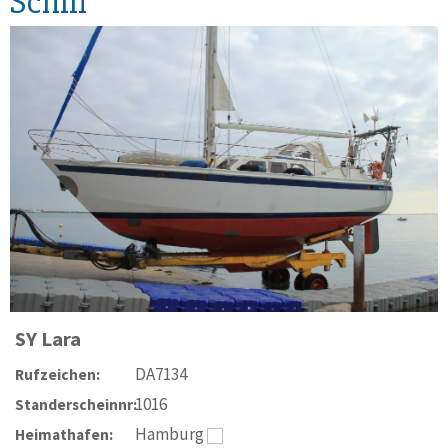
Schiff
SY
Lara
DA7134
Rufzeichen:
1016
Standerscheinnr:
Hamburg
Heimathafen: